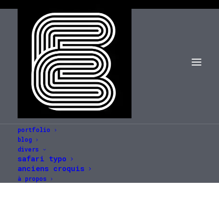
portfolio
blog
divers
safari typo
anciens croquis
à propos