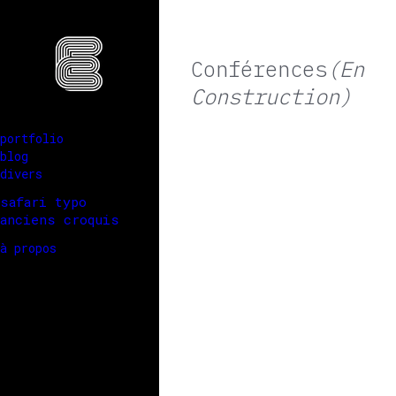
Conférences
(en
Construction)
portfolio
blog
divers
safari typo
anciens croquis
à propos