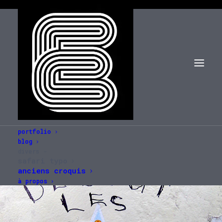
portfolio
blog
divers
safari typo
anciens croquis
à propos