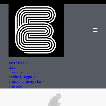
portfolio
blog
divers
safari typo
anciens croquis
à propos