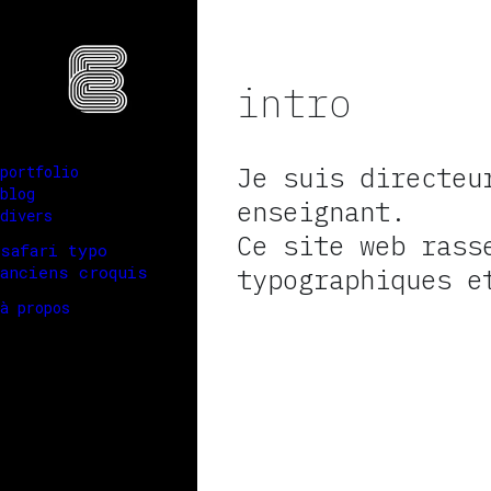
intro
Je suis directeu
portfolio
blog
enseignant.
divers
Ce site web rass
safari typo
anciens croquis
typographiques e
à propos