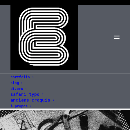
portfolio
blog
étienne mineur
divers
safari typo
Accueil
étienne mineur
anciens croquis
à propos