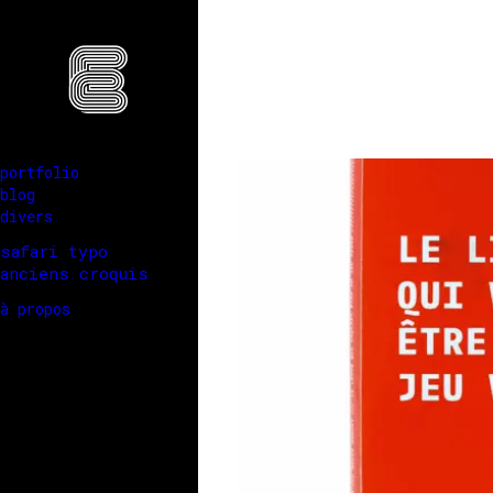
portfolio
blog
divers
safari typo
anciens croquis
à propos