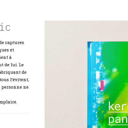
ic
de captures
ques et
ient à
 de lui. Le
fabriquant de
tous l’évitent,
t, personne ne
mplaire.