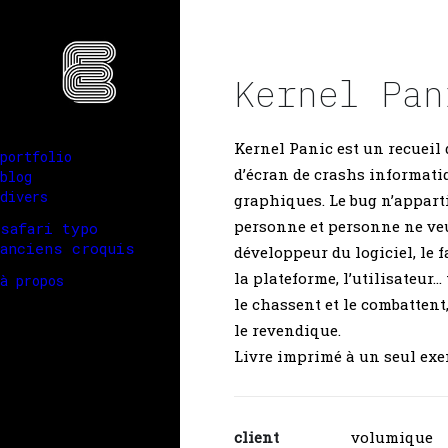
Kernel Pan
Kernel Panic est un recueil 
portfolio
d’écran de crashs informati
blog
divers
graphiques. Le bug n’appart
personne et personne ne veut
safari typo
anciens croquis
développeur du logiciel, le 
la plateforme, l’utilisateur… 
à propos
le chassent et le combatten
le revendique.
Livre imprimé à un seul exe
client
volumique