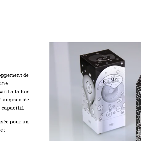
loppement de
 une
ant à la fois
té augmentée
capacitif.
isée pour un
e :