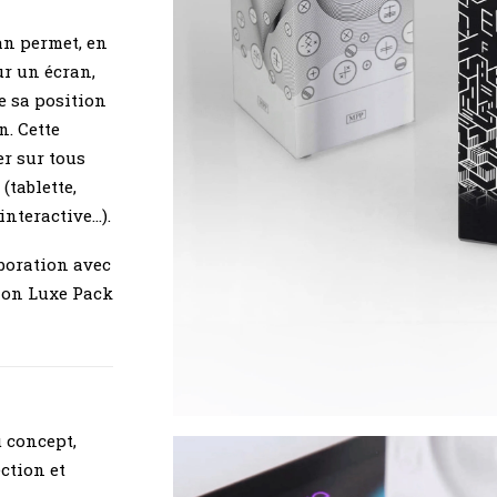
an permet, en
ur un écran,
re sa position
n. Cette
r sur tous
(tablette,
interactive…).
aboration avec
lon Luxe Pack
 concept,
ection et