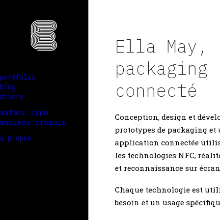
Ella May,
packaging
portfolio
connecté
blog
divers
safari typo
Conception, design et déve
anciens croquis
prototypes de packaging et
à propos
application connectée utilis
les technologies NFC, réali
et reconnaissance sur écran 
Chaque technologie est util
besoin et un usage spécifiqu