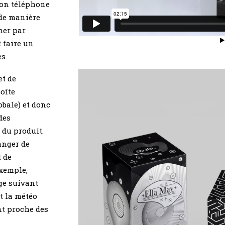
son téléphone
 de manière
her par
 faire un
s.
et de
boîte
obale) et donc
des
 du produit.
anger de
 de
xemple,
ge suivant
nt la météo
nt proche des