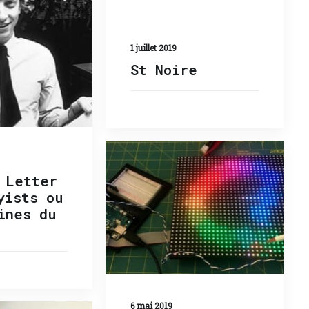
1 juillet 2019
St Noire
 Letter
yists ou
ines du
6 mai 2019