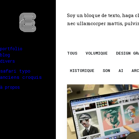
Soy un bloque de texto, haga cl
nec ullamcorper mattis, pulvin
portfolio
TOUS
VOLUMIQUE
DESIGN GR
blog
divers
safari typo
HISTORIQUE
SON
AI
ARC
anciens croquis
à propos