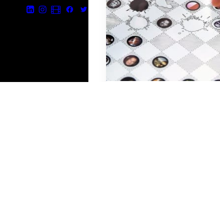
© 2026 étienne
mineur.
| Tous droits réservés.
26 avril 2019
Version
numérique d’un
jeu de Dames
avec vos amis
Facebook