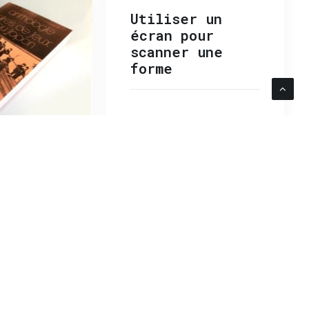
Utiliser un
écran pour
scanner une
forme
gie
e jeux
n