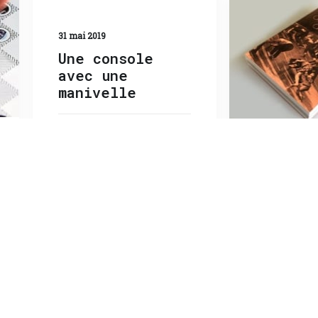
31 mai 2019
Une console
avec une
manivelle
18 avril 2019
Antholo
Aires d
au Japo