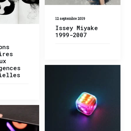
12 septembre 2019
Issey Miyake
1999-2007
ons
ires
ux
gences
ielles